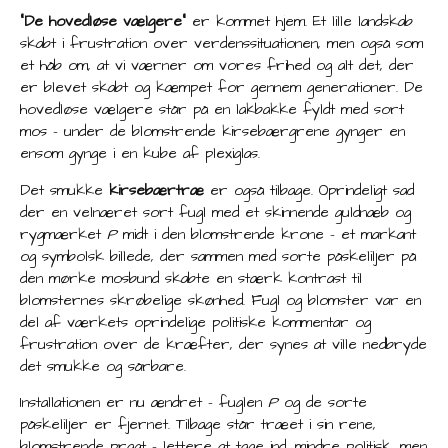
“De hovedløse vælgere”
er kommet hjem. Et lille landskab
skabt i frustration over verdenssituationen, men også som
et håb om, at vi værner om vores frihed og alt det, der
er blevet skabt og kæmpet for gennem generationer. De
hovedløse vælgere står på en lakbakke fyldt med sort
mos – under de blomstrende kirsebærgrene gynger en
ensom gynge i en kube af plexiglas.
Det smukke
kirsebærtræ
er også tilbage. Oprindeligt sad
der en velnæret sort fugl med et skinnende guldnæb og
rygmærket
P
midt i den blomstrende krone – et markant
og symbolsk billede, der sammen med sorte påskeliljer på
den mørke mosbund skabte en stærk kontrast til
blomsternes skrøbelige skønhed. Fugl og blomster var en
del af værkets oprindelige politiske kommentar og
frustration over de kræfter, der synes at ville nedbryde
det smukke og sårbare.
Installationen er nu ændret – fuglen
P
og de sorte
påskeliljer er fjernet. Tilbage står træet i sin rene,
blomstrende pragt – lettere at tage ind, mindre politisk, men