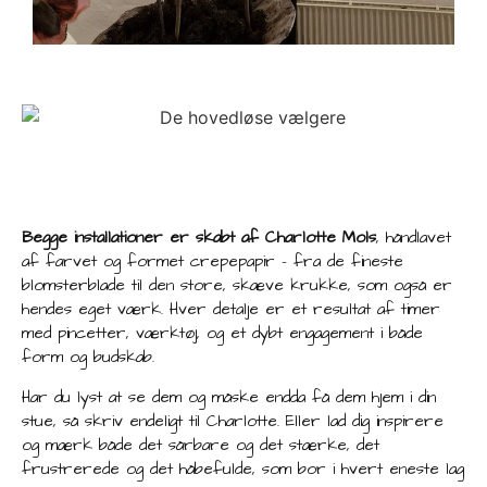
Begge installationer er skabt af Charlotte Mols
, håndlavet
af farvet og formet crepepapir – fra de fineste
blomsterblade til den store, skæve krukke, som også er
hendes eget værk. Hver detalje er et resultat af timer
med pincetter, værktøj, og et dybt engagement i både
form og budskab.
Har du lyst at se dem og måske endda få dem hjem i din
stue, så skriv endeligt til Charlotte. Eller lad dig inspirere
og mærk både det sårbare og det stærke, det
frustrerede og det håbefulde, som bor i hvert eneste lag